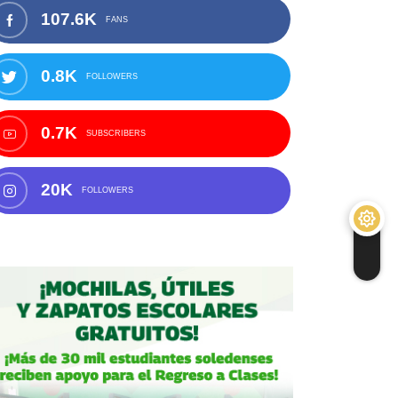
107.6K
FANS
0.8K
FOLLOWERS
0.7K
SUBSCRIBERS
20K
FOLLOWERS