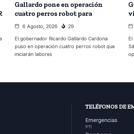
Gallardo pone en operación
G
R
cuatro perros robot para
v
6 Agosto, 2026
29
a
El gobernador Ricardo Gallardo Cardona
El
puso en operación cuatro perros robot que
Sá
iniciarán labores
op
TELÉFONOS DE E
Emergencias
911