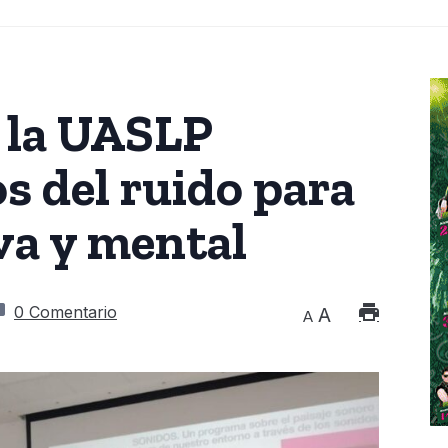
 la UASLP
os del ruido para
iva y mental
0 Comentario
A
A