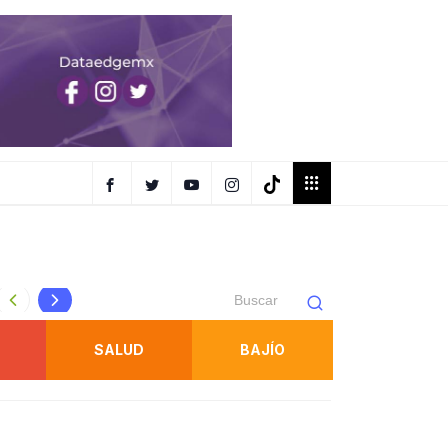
Remmy Valenzuela inaugura el Palenque de la FENAPO 2
SALUD
BAJÍO