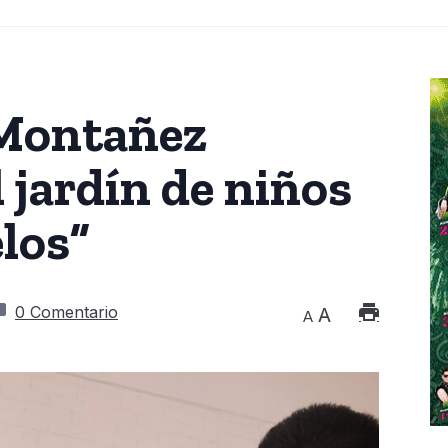
 Montañez
l jardín de niños
los”
0 Comentario
A
A