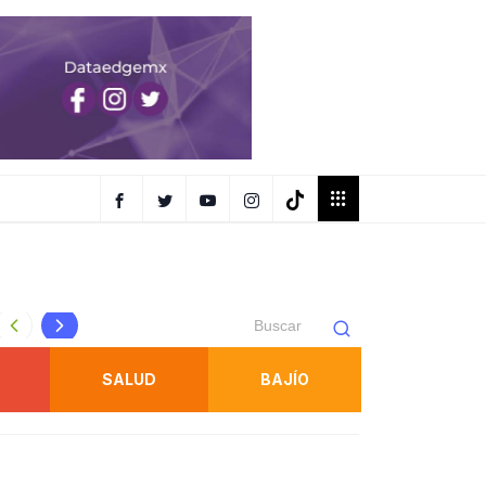
Navarro destaca impacto del nuevo paso a desnivel de Circ
SALUD
BAJÍO