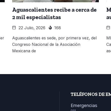
Aguascalientes recibe a cerca de
M
o
2 mil especialistas
a
22 Julio, 2026
168
fer
Aguascalientes es sede, por primera vez, del
ME
Congreso Nacional de la Asociación
Ca
Mexicana de
as
TELÉFONOS DE E
Emergencias
911