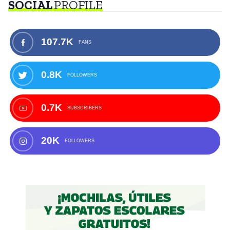
SOCIAL
PROFILE
107.7K
FANS
0.8K
FOLLOWERS
0.7K
SUBSCRIBERS
20K
FOLLOWERS